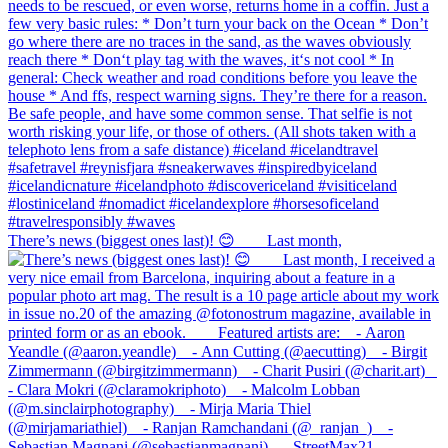
There’s news (biggest ones last)! 😊⠀ ⠀ Last month,