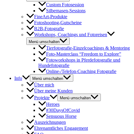
Custom Fotosession
Silbernasen-Sessions
FineArt-Produkte
Fotoshooting-Gutscheine
B2B-Fotografie
Workshops, Coachings und Fotoreisen
Menü umschalten
Tierfotografie-Einzelcoachings & Mentoring
Foto-Masterclass “Freedom to Explore”
Fotoworkshops in Pferdefotografie und
Hundefotografie
Online-/Telefon-Coaching Fotografie
Info
Menü umschalten
Über mich
Über meine Kunden
Projekte
Menü umschalten
Heroes
#30DaysOfCovid
Sensuous Horse
Auszeichnungen
Ehrenamtliches Engagement