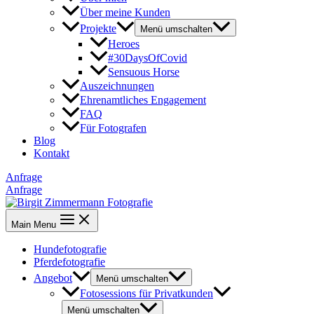
Über meine Kunden
Projekte
Menü umschalten
Heroes
#30DaysOfCovid
Sensuous Horse
Auszeichnungen
Ehrenamtliches Engagement
FAQ
Für Fotografen
Blog
Kontakt
Anfrage
Anfrage
Main Menu
Hundefotografie
Pferdefotografie
Angebot
Menü umschalten
Fotosessions für Privatkunden
Menü umschalten