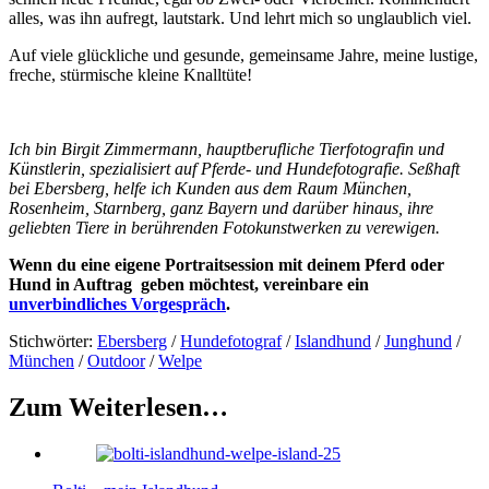
alles, was ihn aufregt, lautstark. Und lehrt mich so unglaublich viel.
Auf viele glückliche und gesunde, gemeinsame Jahre, meine lustige,
freche, stürmische kleine Knalltüte!
Ich bin Birgit Zimmermann, hauptberufliche Tierfotografin und
Künstlerin, spezialisiert auf Pferde- und Hundefotografie. Seßhaft
bei Ebersberg, helfe ich Kunden aus dem Raum München,
Rosenheim, Starnberg, ganz Bayern und darüber hinaus, ihre
geliebten Tiere in berührenden Fotokunstwerken zu verewigen.
Wenn du eine eigene Portraitsession mit deinem Pferd oder
Hund in Auftrag geben möchtest, vereinbare ein
unverbindliches Vorgespräch
.
Stichwörter:
Ebersberg
/
Hundefotograf
/
Islandhund
/
Junghund
/
München
/
Outdoor
/
Welpe
Zum Weiterlesen…