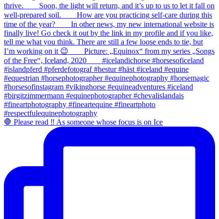
🛑 Please read ‼️ As someone whose focus is on Ice