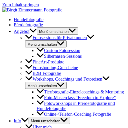
Zum Inhalt springen
Hundefotografie
Pferdefotografie
Angebot
Menü umschalten
Fotosessions für Privatkunden
Menü umschalten
Custom Fotosession
Silbernasen-Sessions
FineArt-Produkte
Fotoshooting-Gutscheine
B2B-Fotografie
Workshops, Coachings und Fotoreisen
Menü umschalten
Tierfotografie-Einzelcoachings & Mentoring
Foto-Masterclass “Freedom to Explore”
Fotoworkshops in Pferdefotografie und
Hundefotografie
Online-/Telefon-Coaching Fotografie
Info
Menü umschalten
Über mich