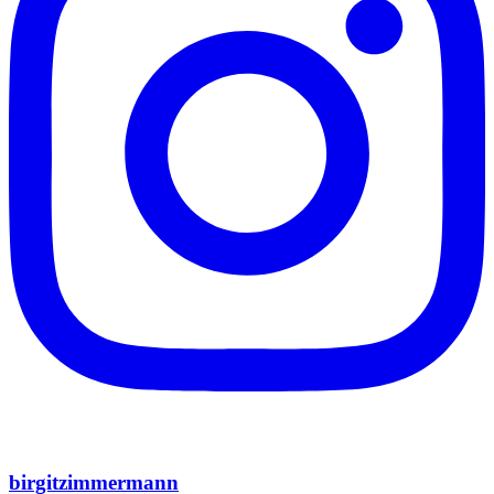
birgitzimmermann