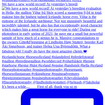
We have a new world record! At yesterday’s breedi
It’s been a while…⠀ ⠀ First of all, thank you so m