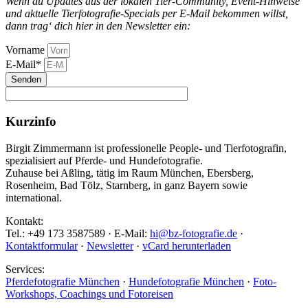
Wenn du Updates aus der lokalen Tier-Community, Event-Hinweise
und aktuelle Tierfotografie-Specials per E-Mail bekommen willst,
dann trag‘ dich hier in den Newsletter ein:
Vorname
E-Mail*
Senden
Kurzinfo
Birgit Zimmermann ist professionelle People- und Tierfotografin,
spezialisiert auf Pferde- und Hundefotografie.
Zuhause bei Aßling, tätig im Raum München, Ebersberg,
Rosenheim, Bad Tölz, Starnberg, in ganz Bayern sowie
international.
Kontakt:
Tel.: +49 173 3587589 · E-Mail:
hi@bz-fotografie.de
·
Kontaktformular
·
Newsletter
·
vCard herunterladen
Services:
Pferdefotografie München
·
Hundefotografie München
·
Foto-
Workshops, Coachings und Fotoreisen