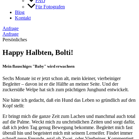
FAQ
Für Fotografen
Blog
Kontakt
Anfrage
Anfrage
Persönliches
Happy Halbten, Bolti!
Mein flauschiges "Baby" wird erwachsen
Sechs Monate ist er jetzt schon alt, mein kleiner, vierbeiniger
Begleiter – davon ist er die Hälfte an meiner Seite. Und der
zuckersüße Welpe hat sich zum prächtigen Junghund entwickelt.
Nie hätte ich gedacht, daß ein Hund das Leben so gründlich auf den
Kopf stellt:
Er bringt mich die ganze Zeit zum Lachen und manchmal auch total
auf die Palme. Weckt mich zu unchristlichen Zeiten und sorgt dafür,
daß ich jeden Tag genug Bewegung bekomme. Begleitet mich fast
überall hin und begeistert mich mit seinem Lerneifer. Findet immer
schnell neue Freunde, egal ob Zwei- oder Vierbeiner. Kommentiert