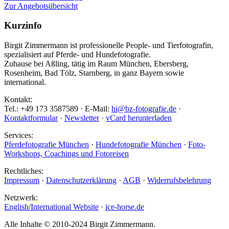
Zur Angebotsübersicht
Kurzinfo
Birgit Zimmermann ist professionelle People- und Tierfotografin,
spezialisiert auf Pferde- und Hundefotografie.
Zuhause bei Aßling, tätig im Raum München, Ebersberg,
Rosenheim, Bad Tölz, Starnberg, in ganz Bayern sowie
international.
Kontakt:
Tel.: +49 173 3587589 · E-Mail:
hi@bz-fotografie.de
·
Kontaktformular
·
Newsletter
·
vCard herunterladen
Services:
Pferdefotografie München
·
Hundefotografie München
·
Foto-
Workshops, Coachings und Fotoreisen
Rechtliches:
Impressum
·
Datenschutzerklärung
·
AGB
·
Widerrufsbelehrung
Netzwerk:
English/International Website
·
ice-horse.de
Alle Inhalte © 2010-2024 Birgit Zimmermann.