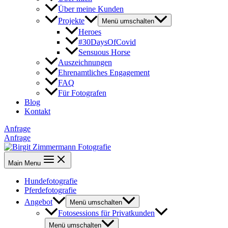
Über meine Kunden
Projekte
Menü umschalten
Heroes
#30DaysOfCovid
Sensuous Horse
Auszeichnungen
Ehrenamtliches Engagement
FAQ
Für Fotografen
Blog
Kontakt
Anfrage
Anfrage
Main Menu
Hundefotografie
Pferdefotografie
Angebot
Menü umschalten
Fotosessions für Privatkunden
Menü umschalten