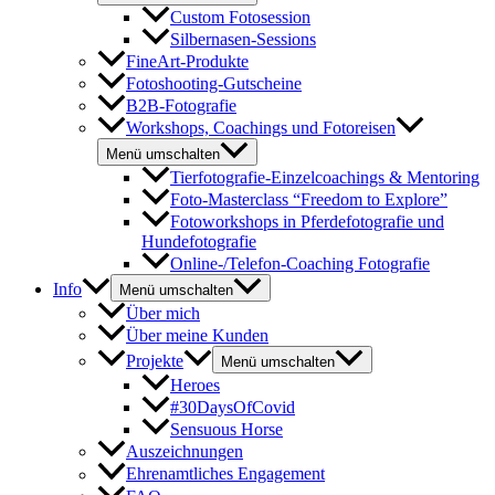
Custom Fotosession
Silbernasen-Sessions
FineArt-Produkte
Fotoshooting-Gutscheine
B2B-Fotografie
Workshops, Coachings und Fotoreisen
Menü umschalten
Tierfotografie-Einzelcoachings & Mentoring
Foto-Masterclass “Freedom to Explore”
Fotoworkshops in Pferdefotografie und
Hundefotografie
Online-/Telefon-Coaching Fotografie
Info
Menü umschalten
Über mich
Über meine Kunden
Projekte
Menü umschalten
Heroes
#30DaysOfCovid
Sensuous Horse
Auszeichnungen
Ehrenamtliches Engagement