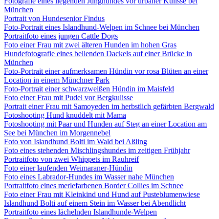
Fotografie eines liegenden Junghundes vor urbaner Kulisse bei
München
Portrait von Hundesenior Findus
Foto-Portrait eines Islandhund-Welpen im Schnee bei München
Portraitfoto eines jungen Cattle Dogs
Foto einer Frau mit zwei älteren Hunden im hohen Gras
Hundefotografie eines bellenden Dackels auf einer Brücke in
München
Foto-Portrait einer aufmerksamen Hündin vor rosa Blüten an einer
Location in einem Münchner Park
Foto-Portrait einer schwarzweißen Hündin im Maisfeld
Foto einer Frau mit Pudel vor Bergkulisse
Portrait einer Frau mit Samoyeden im herbstlich gefärbten Bergwald
Fotoshooting Hund knuddelt mit Mama
Fotoshooting mit Paar und Hunden auf Steg an einer Location am
See bei München im Morgennebel
Foto von Islandhund Bolti im Wald bei Aßling
Foto eines stehenden Mischlingshundes im zeitigen Frühjahr
Portraitfoto von zwei Whippets im Rauhreif
Foto einer laufenden Weimaraner-Hündin
Foto eines Labrador-Hundes im Wasser nahe München
Portraitfoto eines merlefarbenen Border Collies im Schnee
Foto einer Frau mit Kleinkind und Hund auf Pusteblumenwiese
Islandhund Bolti auf einem Stein im Wasser bei Abendlicht
Portraitfoto eines lächelnden Islandhunde-Welpen