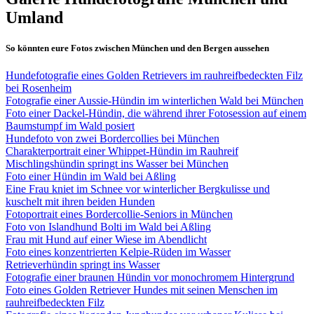
Umland
So könnten eure Fotos zwischen München und den Bergen aussehen
Hundefotografie eines Golden Retrievers im rauhreifbedeckten Filz
bei Rosenheim
Fotografie einer Aussie-Hündin im winterlichen Wald bei München
Foto einer Dackel-Hündin, die während ihrer Fotosession auf einem
Baumstumpf im Wald posiert
Hundefoto von zwei Bordercollies bei München
Charakterportrait einer Whippet-Hündin im Rauhreif
Mischlingshündin springt ins Wasser bei München
Foto einer Hündin im Wald bei Aßling
Eine Frau kniet im Schnee vor winterlicher Bergkulisse und
kuschelt mit ihren beiden Hunden
Fotoportrait eines Bordercollie-Seniors in München
Foto von Islandhund Bolti im Wald bei Aßling
Frau mit Hund auf einer Wiese im Abendlicht
Foto eines konzentrierten Kelpie-Rüden im Wasser
Retrieverhündin springt ins Wasser
Fotografie einer braunen Hündin vor monochromem Hintergrund
Foto eines Golden Retriever Hundes mit seinen Menschen im
rauhreifbedeckten Filz