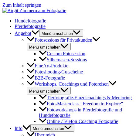
Zum Inhalt springen
Hundefotografie
Pferdefotografie
Angebot
Menü umschalten
Fotosessions für Privatkunden
Menü umschalten
Custom Fotosession
Silbernasen-Sessions
FineArt-Produkte
Fotoshooting-Gutscheine
B2B-Fotografie
Workshops, Coachings und Fotoreisen
Menü umschalten
Tierfotografie-Einzelcoachings & Mentoring
Foto-Masterclass “Freedom to Explore”
Fotoworkshops in Pferdefotografie und
Hundefotografie
Online-/Telefon-Coaching Fotografie
Info
Menü umschalten
Über mich