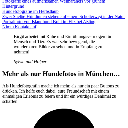
Fotografie eines aufmerksamen Weimaraners vor grünem
Hintergrund
Hundefotografie im Herbstlaub
Zwei Sheltie-Hündinnen stehen auf einem Schotterweg in der Natur
Portraitfoto von Islandhund Bolti im Filz bei Aßling
Nimm Kontakt auf
Birgit arbeitet mit Ruhe und Einfühlungsvermögen für
Mensch und Tier. Es war sehr bewegend, die
wunderbaren Bilder zu sehen und in Empfang zu
nehmen!
Sylvia und Holger
Mehr als nur Hundefotos in München…
Als Hundefotografin mache ich mehr, als nur ein paar Buttons zu
drücken. Ich helfe euch dabei, eure Freundschaft mit einem
einmaligen Erlebnis zu feiern und ihr ein würdiges Denkmal zu
schaffen.