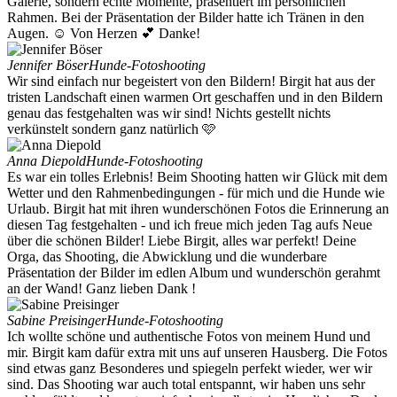
Galerie, sondern echte Momente, präsentiert im persönlichen
Rahmen. Bei der Präsentation der Bilder hatte ich Tränen in den
Augen. ☺️ Von Herzen 💕 Danke!
Jennifer Böser
Hunde-Fotoshooting
Wir sind einfach nur begeistert von den Bildern! Birgit hat aus der
tristen Landschaft einen warmen Ort geschaffen und in den Bildern
genau das festgehalten was wir sind! Nichts gestellt nichts
verkünstelt sondern ganz natürlich 🩷
Anna Diepold
Hunde-Fotoshooting
Es war ein tolles Erlebnis! Beim Shooting hatten wir Glück mit dem
Wetter und den Rahmenbedingungen - für mich und die Hunde wie
Urlaub. Birgit hat mit ihren wunderschönen Fotos die Erinnerung an
diesen Tag festgehalten - und ich freue mich jeden Tag aufs Neue
über die schönen Bilder! Liebe Birgit, alles war perfekt! Deine
Orga, das Shooting, die Abwicklung und die wunderbare
Präsentation der Bilder im edlen Album und wunderschön gerahmt
an der Wand! Ganz lieben Dank !
Sabine Preisinger
Hunde-Fotoshooting
Ich wollte schöne und authentische Fotos von meinem Hund und
mir. Birgit kam dafür extra mit uns auf unseren Hausberg. Die Fotos
sind etwas ganz Besonderes und spiegeln perfekt wieder, wer wir
sind. Das Shooting war auch total entspannt, wir haben uns sehr