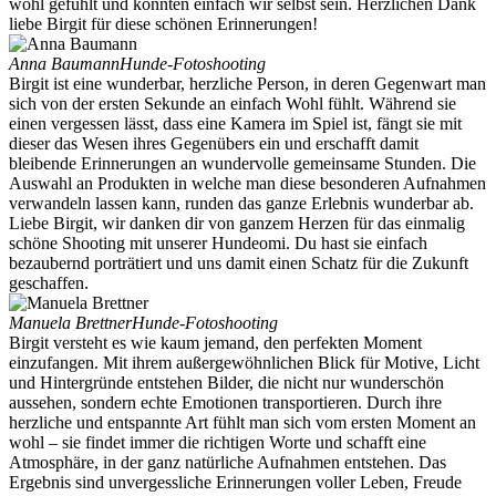
wohl gefühlt und konnten einfach wir selbst sein. Herzlichen Dank
liebe Birgit für diese schönen Erinnerungen!
Anna Baumann
Hunde-Fotoshooting
Birgit ist eine wunderbar, herzliche Person, in deren Gegenwart man
sich von der ersten Sekunde an einfach Wohl fühlt. Während sie
einen vergessen lässt, dass eine Kamera im Spiel ist, fängt sie mit
dieser das Wesen ihres Gegenübers ein und erschafft damit
bleibende Erinnerungen an wundervolle gemeinsame Stunden. Die
Auswahl an Produkten in welche man diese besonderen Aufnahmen
verwandeln lassen kann, runden das ganze Erlebnis wunderbar ab.
Liebe Birgit, wir danken dir von ganzem Herzen für das einmalig
schöne Shooting mit unserer Hundeomi. Du hast sie einfach
bezaubernd porträtiert und uns damit einen Schatz für die Zukunft
geschaffen.
Manuela Brettner
Hunde-Fotoshooting
Birgit versteht es wie kaum jemand, den perfekten Moment
einzufangen. Mit ihrem außergewöhnlichen Blick für Motive, Licht
und Hintergründe entstehen Bilder, die nicht nur wunderschön
aussehen, sondern echte Emotionen transportieren. Durch ihre
herzliche und entspannte Art fühlt man sich vom ersten Moment an
wohl – sie findet immer die richtigen Worte und schafft eine
Atmosphäre, in der ganz natürliche Aufnahmen entstehen. Das
Ergebnis sind unvergessliche Erinnerungen voller Leben, Freude