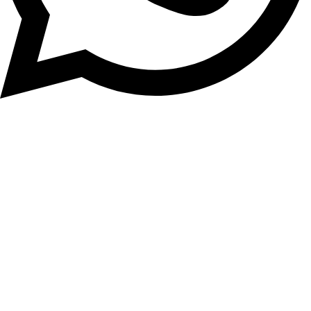
Der Insiders Club
In unregelmäßigen Abständen das Beste von hier und anderswo im
Netz sowie aktuelle Termine und Specials per Mail.
Vorname
E-Mail*
Senden