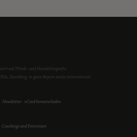
isiert auf Pferde- und Hundefotografie.
ölz, Starnberg, in ganz Bayern sowie international.
·
Newsletter
·
vCard herunterladen
 Coachings und Fotoreisen