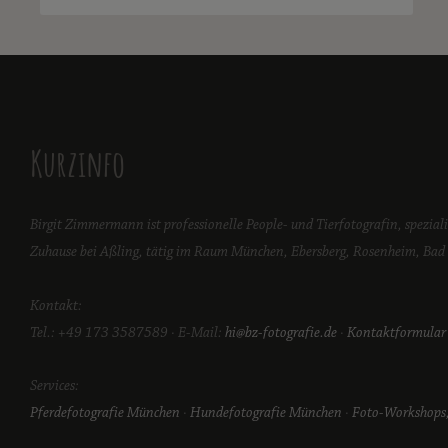
Kurzinfo
Birgit Zimmermann ist professionelle People- und Tierfotografin, spezial
Zuhause bei Aßling, tätig im Raum München, Ebersberg, Rosenheim, Bad T
Kontakt:
Tel.: +49 173 3587589 · E-Mail:
hi@bz-fotografie.de
·
Kontaktformular
Services:
Pferdefotografie München
·
Hundefotografie München
·
Foto-Workshops,