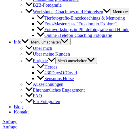
B2B-Fotografie
Workshops, Coachings und Fotoreisen
Menü ums
Tierfotografie-Einzelcoachings & Mentoring
Foto-Masterclass “Freedom to Explore”
Fotoworkshops in Pferdefotografie und Hunde
Online-/Telefon-Coaching Fotografie
Info
Menü umschalten
Über mich
Über meine Kunden
Projekte
Menü umschalten
Heroes
#30DaysOfCovid
Sensuous Horse
Auszeichnungen
Ehrenamtliches Engagement
FAQ
Für Fotografen
Blog
Kontakt
Anfrage
Anfrage