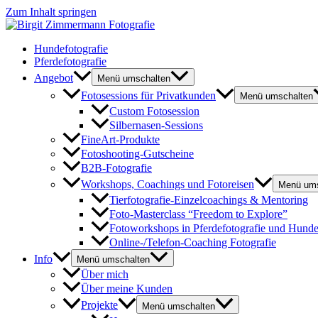
Zum Inhalt springen
Hundefotografie
Pferdefotografie
Angebot
Menü umschalten
Fotosessions für Privatkunden
Menü umschalten
Custom Fotosession
Silbernasen-Sessions
FineArt-Produkte
Fotoshooting-Gutscheine
B2B-Fotografie
Workshops, Coachings und Fotoreisen
Menü ums
Tierfotografie-Einzelcoachings & Mentoring
Foto-Masterclass “Freedom to Explore”
Fotoworkshops in Pferdefotografie und Hunde
Online-/Telefon-Coaching Fotografie
Info
Menü umschalten
Über mich
Über meine Kunden
Projekte
Menü umschalten