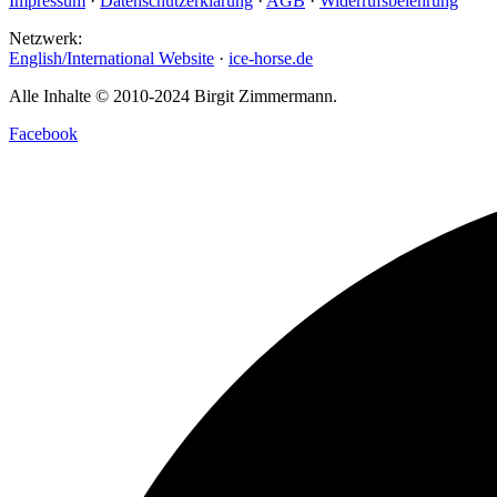
Impressum
·
Datenschutzerklärung
·
AGB
·
Widerrufsbelehrung
Netzwerk:
English/International Website
·
ice-horse.de
Alle Inhalte © 2010-2024 Birgit Zimmermann.
Facebook