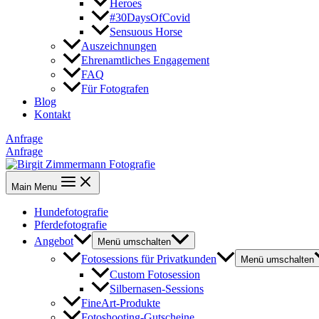
Heroes
#30DaysOfCovid
Sensuous Horse
Auszeichnungen
Ehrenamtliches Engagement
FAQ
Für Fotografen
Blog
Kontakt
Anfrage
Anfrage
Main Menu
Hundefotografie
Pferdefotografie
Angebot
Menü umschalten
Fotosessions für Privatkunden
Menü umschalten
Custom Fotosession
Silbernasen-Sessions
FineArt-Produkte
Fotoshooting-Gutscheine