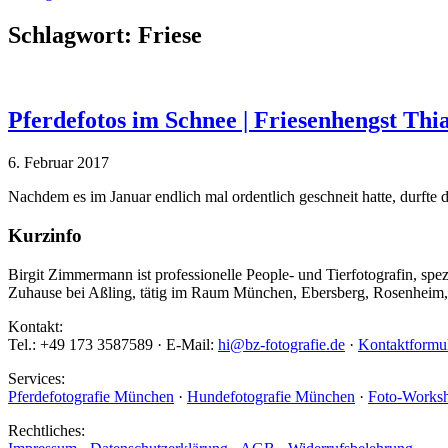
Schlagwort: Friese
Pferdefotos im Schnee | Friesenhengst Th
6. Februar 2017
Nachdem es im Januar endlich mal ordentlich geschneit hatte, durfte 
Kurzinfo
Birgit Zimmermann ist professionelle People- und Tierfotografin, spez
Zuhause bei Aßling, tätig im Raum München, Ebersberg, Rosenheim, B
Kontakt:
Tel.: +49 173 3587589 · E-Mail:
hi@bz-fotografie.de
·
Kontaktformu
Services:
Pferdefotografie München
·
Hundefotografie München
·
Foto-Worksh
Rechtliches: