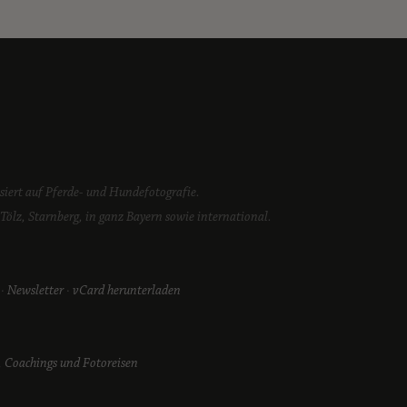
isiert auf Pferde- und Hundefotografie.
ölz, Starnberg, in ganz Bayern sowie international.
·
Newsletter
·
vCard herunterladen
 Coachings und Fotoreisen