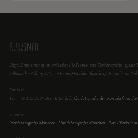
Kurzinfo
Birgit Zimmermann ist professionelle People- und Tierfotografin, spezial
Zuhause bei Aßling, tätig im Raum München, Ebersberg, Rosenheim, Bad T
Kontakt:
Tel.: +49 173 3587589 · E-Mail:
hi@bz-fotografie.de
·
Kontaktformular
Services:
Pferdefotografie München
·
Hundefotografie München
·
Foto-Workshops,