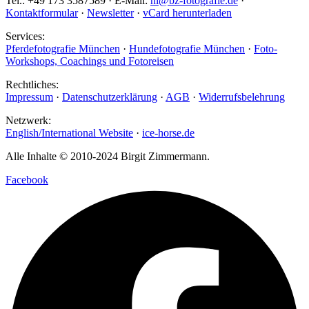
Tel.: +49 173 3587589 · E-Mail:
hi@bz-fotografie.de
·
Kontaktformular
·
Newsletter
·
vCard herunterladen
Services:
Pferdefotografie München
·
Hundefotografie München
·
Foto-
Workshops, Coachings und Fotoreisen
Rechtliches:
Impressum
·
Datenschutzerklärung
·
AGB
·
Widerrufsbelehrung
Netzwerk:
English/International Website
·
ice-horse.de
Alle Inhalte © 2010-2024 Birgit Zimmermann.
Facebook