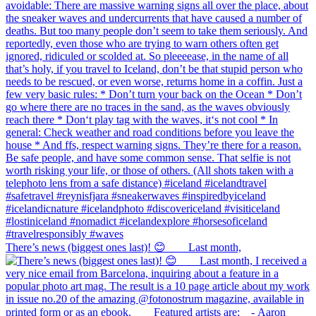
There’s news (biggest ones last)! 😊⠀ ⠀ Last month,