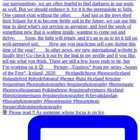
🛑 Please read ‼️ As someone whose focus is on Ice