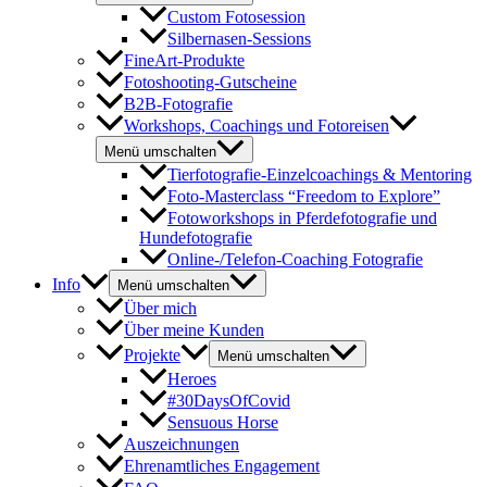
Custom Fotosession
Silbernasen-Sessions
FineArt-Produkte
Fotoshooting-Gutscheine
B2B-Fotografie
Workshops, Coachings und Fotoreisen
Menü umschalten
Tierfotografie-Einzelcoachings & Mentoring
Foto-Masterclass “Freedom to Explore”
Fotoworkshops in Pferdefotografie und
Hundefotografie
Online-/Telefon-Coaching Fotografie
Info
Menü umschalten
Über mich
Über meine Kunden
Projekte
Menü umschalten
Heroes
#30DaysOfCovid
Sensuous Horse
Auszeichnungen
Ehrenamtliches Engagement