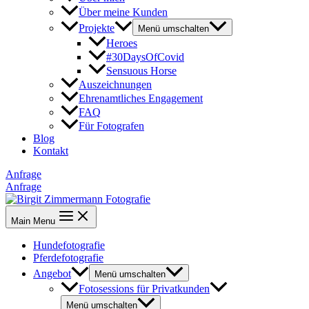
Über meine Kunden
Projekte
Menü umschalten
Heroes
#30DaysOfCovid
Sensuous Horse
Auszeichnungen
Ehrenamtliches Engagement
FAQ
Für Fotografen
Blog
Kontakt
Anfrage
Anfrage
Main Menu
Hundefotografie
Pferdefotografie
Angebot
Menü umschalten
Fotosessions für Privatkunden
Menü umschalten