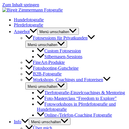
Zum Inhalt springen
Hundefotografie
Pferdefotografie
Angebot
Menü umschalten
Fotosessions für Privatkunden
Menü umschalten
Custom Fotosession
Silbernasen-Sessions
FineArt-Produkte
Fotoshooting-Gutscheine
B2B-Fotografie
Workshops, Coachings und Fotoreisen
Menü umschalten
Tierfotografie-Einzelcoachings & Mentoring
Foto-Masterclass “Freedom to Explore”
Fotoworkshops in Pferdefotografie und
Hundefotografie
Online-/Telefon-Coaching Fotografie
Info
Menü umschalten
Über mich