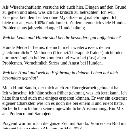
Als Wissenschaftlerin versuche ich auch hier, Dingen auf den Grund
zu gehen und alles, was ich tue kritisch zu betrachten. Ich will
Energiearbeit den Leuten ohne Mystifizierung nahebringen. Ich
biete nur an, was 100% funktioniert. Zudem kenne ich viele Hunde-
Probleme aus jahrzehntelanger Hundehaltung.
Welche Leute und Hunde sind bei dir besonders gut aufgehoben?
Hunde-Mensch-Teams, die nicht mehr weiterwissen, denen
„herkömmliche“ Methoden (Tierarzt/Therapeut/Trainer) nicht oder
nur unzulänglich helfen konnten und zwar bei (fast) allen
Problemen. Vornehmlich Stress und Angst bei Hunden.
Welcher Hund und welche Erfahrung in deinem Leben hat dich
besonders geprägt?
Mein Hund Sando, der mich auch zur Energiearbeit gebracht hat.
Ich wünschte, ich hätte schon früher gekonnt, was ich jetzt kann. Ich
hätte ihm und auch mir einiges ersparen können. Er war ein extremst
eigener Charakter, wie ich es noch nie bei einem Hund erlebt hatte.
Sicherlich auch durch seine ungewöhnliche Abstammung: Ein Mix
aus Podenco und Samojede.
Prägend war für mich die ganze Zeit mit Sando. Vom ersten Bild im
Internet bis zu seinem Abgang im Mai 2023.