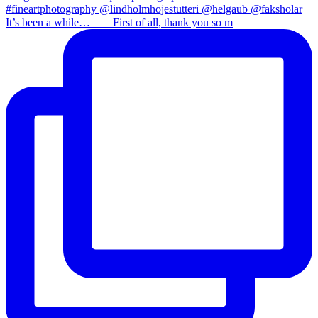
It’s been a while…⠀ ⠀ First of all, thank you so m