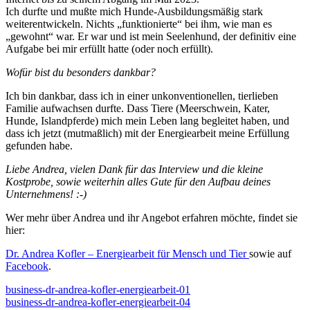
Ich durfte und mußte mich Hunde-Ausbildungsmäßig stark
weiterentwickeln. Nichts „funktionierte“ bei ihm, wie man es
„gewohnt“ war. Er war und ist mein Seelenhund, der definitiv eine
Aufgabe bei mir erfüllt hatte (oder noch erfüllt).
Wofür bist du besonders dankbar?
Ich bin dankbar, dass ich in einer unkonventionellen, tierlieben
Familie aufwachsen durfte. Dass Tiere (Meerschwein, Kater,
Hunde, Islandpferde) mich mein Leben lang begleitet haben, und
dass ich jetzt (mutmaßlich) mit der Energiearbeit meine Erfüllung
gefunden habe.
Liebe Andrea, vielen Dank für das Interview und die kleine
Kostprobe, sowie weiterhin alles Gute für den Aufbau deines
Unternehmens! :-)
Wer mehr über Andrea und ihr Angebot erfahren möchte, findet sie
hier:
Dr. Andrea Kofler – Energiearbeit für Mensch und Tier
sowie auf
Facebook
.
business-dr-andrea-kofler-energiearbeit-01
business-dr-andrea-kofler-energiearbeit-04