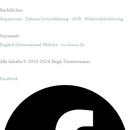
Rechtliches:
Impressum
·
Datenschutzerklärung
·
AGB
·
Widerrufsbelehrung
Netzwerk:
English/International Website
·
ice-horse.de
Alle Inhalte © 2010-2024 Birgit Zimmermann.
Facebook