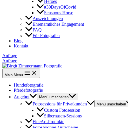
Heroes
#30DaysOfCovid
Sensuous Horse
Auszeichnungen
Ehrenamtliches Engagement
FAQ
Für Fotografen
Blog
Kontakt
Anfrage
Anfrage
Main Menu
Hundefotografie
Pferdefotografie
Angebot
Menü umschalten
Fotosessions für Privatkunden
Menü umschalten
Custom Fotosession
Silbernasen-Sessions
FineArt-Produkte
Fotoshooting-Gutscheine