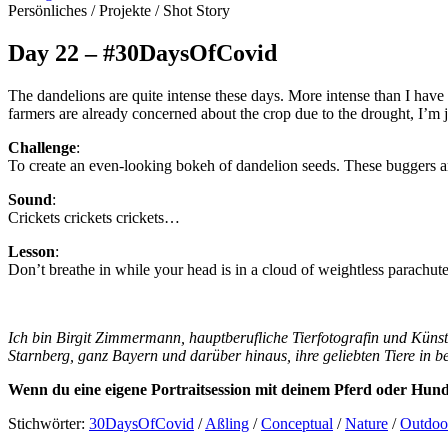
Persönliches
/
Projekte
/
Shot Story
Day 22 – #30DaysOfCovid
The dandelions are quite intense these days.
More intense than I have 
farmers are already concerned about the crop due to the drought, I’m j
Challenge
:
To create an even-looking bokeh of dandelion seeds. These buggers are 
Sound
:
Crickets crickets crickets…
Lesson
:
Don’t breathe in while your head is in a cloud of weightless parachute
Ich bin Birgit Zimmermann, hauptberufliche Tierfotografin und Künst
Starnberg, ganz Bayern und darüber hinaus, ihre geliebten Tiere in
Wenn du eine eigene Portraitsession mit deinem Pferd oder Hund
Stichwörter:
30DaysOfCovid
/
Aßling
/
Conceptual
/
Nature
/
Outdoo