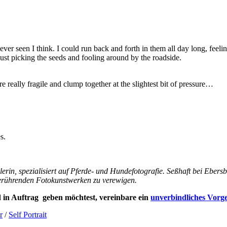
ever seen I think. I could run back and forth in them all day long, feeli
ust picking the seeds and fooling around by the roadside.
really fragile and clump together at the slightest bit of pressure…
s.
lerin, spezialisiert auf Pferde- und Hundefotografie. Seßhaft bei Eb
 berührenden Fotokunstwerken zu verewigen.
 in Auftrag geben möchtest, vereinbare ein
unverbindliches Vorg
r
/
Self Portrait