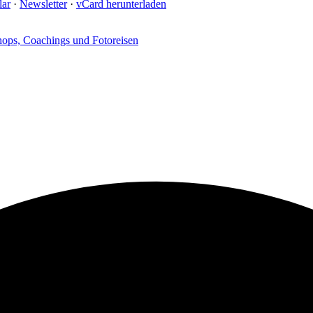
lar
·
Newsletter
·
vCard herunterladen
ops, Coachings und Fotoreisen