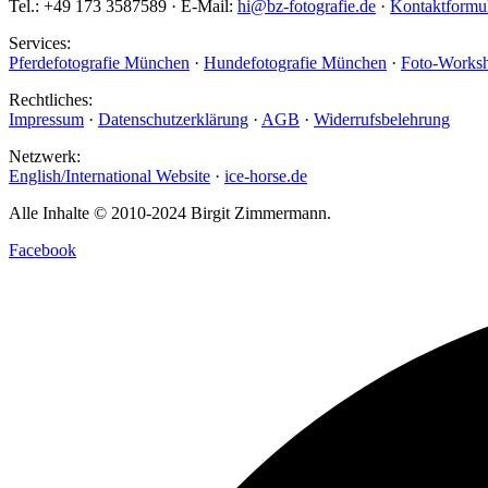
Tel.: +49 173 3587589 · E-Mail:
hi@bz-fotografie.de
·
Kontaktformu
Services:
Pferdefotografie München
·
Hundefotografie München
·
Foto-Worksh
Rechtliches:
Impressum
·
Datenschutzerklärung
·
AGB
·
Widerrufsbelehrung
Netzwerk:
English/International Website
·
ice-horse.de
Alle Inhalte © 2010-2024 Birgit Zimmermann.
Facebook