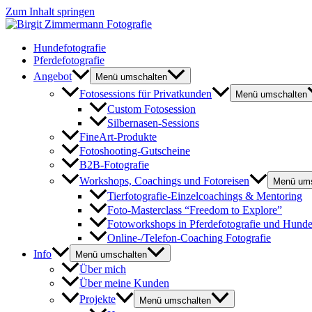
Zum Inhalt springen
Hundefotografie
Pferdefotografie
Angebot
Menü umschalten
Fotosessions für Privatkunden
Menü umschalten
Custom Fotosession
Silbernasen-Sessions
FineArt-Produkte
Fotoshooting-Gutscheine
B2B-Fotografie
Workshops, Coachings und Fotoreisen
Menü ums
Tierfotografie-Einzelcoachings & Mentoring
Foto-Masterclass “Freedom to Explore”
Fotoworkshops in Pferdefotografie und Hunde
Online-/Telefon-Coaching Fotografie
Info
Menü umschalten
Über mich
Über meine Kunden
Projekte
Menü umschalten