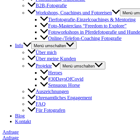
B2B-Fotografie
Workshops, Coachings und Fotoreisen
Menü ums
Tierfotografie-Einzelcoachings & Mentoring
Foto-Masterclass “Freedom to Explore”
Fotoworkshops in Pferdefotografie und Hunde
Online-/Telefon-Coaching Fotografie
Info
Menü umschalten
Über mich
Über meine Kunden
Projekte
Menü umschalten
Heroes
#30DaysOfCovid
Sensuous Horse
Auszeichnungen
Ehrenamtliches Engagement
FAQ
Für Fotografen
Blog
Kontakt
Anfrage
Anfrage