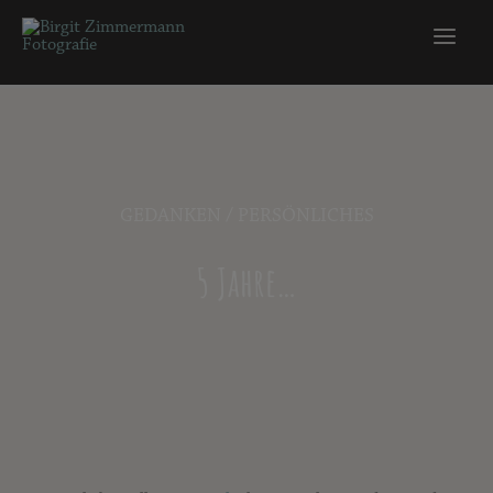
GEDANKEN
/
PERSÖNLICHES
5 Jahre…