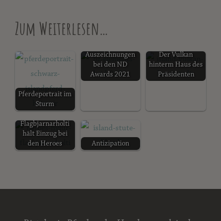
Zum Weiterlesen…
Auszeichnungen
Der Vulkan
bei den ND
hinterm Haus des
Awards 2021
Präsidenten
Pferdeportrait im
Sturm
Hylur frá
Flagbjarnarholti
hält Einzug bei
den Heroes
Antizipation