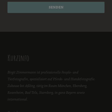
SENDEN
Kurzinfo
Birgit Zimmermann ist professionelle People- und
Tierfotografin, spezialisiert auf Pferde- und Hundefotografie.
Zuhause bei Aßling, tätig im Raum München, Ebersberg,
Rosenheim, Bad Tölz, Starnberg, in ganz Bayern sowie
international.