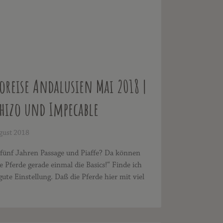
oreise Andalusien Mai 2018 |
hizo und Impecable
gust 2018
 fünf Jahren Passage und Piaffe? Da können
 Pferde gerade einmal die Basics!“ Finde ich
gute Einstellung. Daß die Pferde hier mit viel