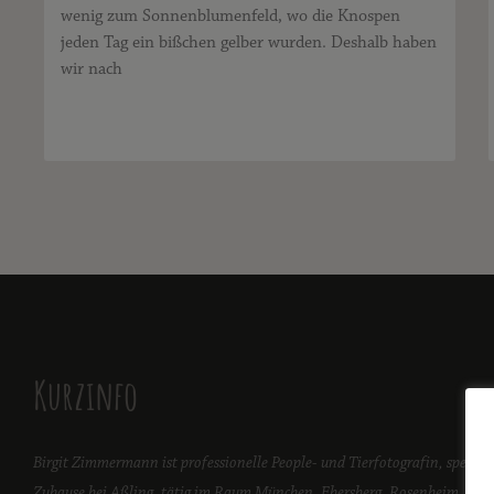
wenig zum Sonnenblumenfeld, wo die Knospen
jeden Tag ein bißchen gelber wurden. Deshalb haben
wir nach
Kurzinfo
Birgit Zimmermann ist professionelle People- und Tierfotografin, spezial
Zuhause bei Aßling, tätig im Raum München, Ebersberg, Rosenheim, Bad T