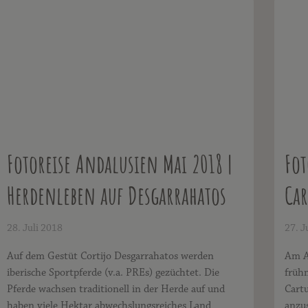
Fotoreise Andalusien Mai 2018 |
Fot
Herdenleben auf Desgarrahatos
Car
28. Juli 2018
27. J
Auf dem Gestüt Cortijo Desgarrahatos werden
Am Ab
iberische Sportpferde (v.a. PREs) gezüchtet. Die
frühm
Pferde wachsen traditionell in der Herde auf und
Cartu
haben viele Hektar abwechslungsreiches Land
anzus