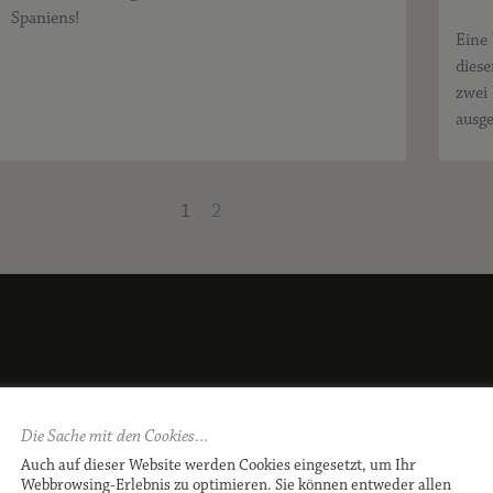
Spaniens!
Eine
diese
zwei
ausge
1
2
Die Sache mit den Cookies…
isiert auf Pferde- und Hundefotografie.
Auch auf dieser Website werden Cookies eingesetzt, um Ihr
Webbrowsing-Erlebnis zu optimieren. Sie können entweder allen
ölz, Starnberg, in ganz Bayern sowie international.