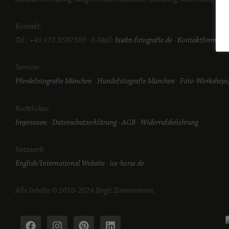
Kontakt:
Tel.: +49 173 3587589 · E-Mail:
hi@bz-fotografie.de
·
Kontaktformular
Services:
Pferdefotografie München
·
Hundefotografie München
·
Foto-Workshops,
Rechtliches:
Impressum
·
Datenschutzerklärung
·
AGB
·
Widerrufsbelehrung
Netzwerk:
English/International Website
·
ice-horse.de
Alle Inhalte © 2010-2024 Birgit Zimmermann.