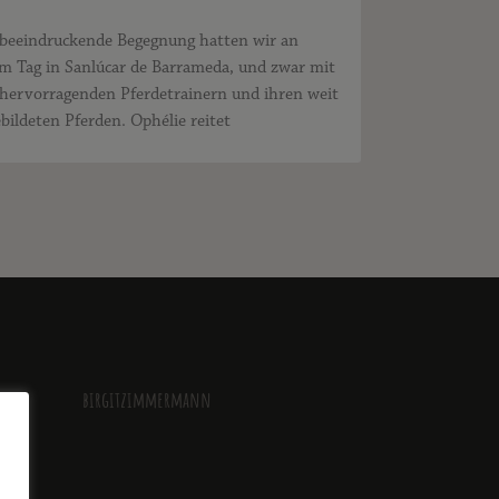
 beeindruckende Begegnung hatten wir an
m Tag in Sanlúcar de Barrameda, und zwar mit
 hervorragenden Pferdetrainern und ihren weit
bildeten Pferden. Ophélie reitet
birgitzimmermann