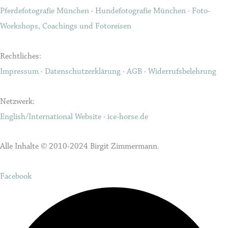
Pferdefotografie München
·
Hundefotografie München
·
Foto-
Workshops, Coachings und Fotoreisen
Rechtliches:
Impressum
·
Datenschutzerklärung
·
AGB
·
Widerrufsbelehrung
Netzwerk:
English/International Website
·
ice-horse.de
Alle Inhalte © 2010-2024 Birgit Zimmermann.
Facebook