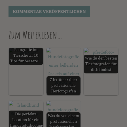
Zum Weiterlesen…
Fotografie im
Tierschutz: 10
Wie du den besten
Tips für bessere…
Tierfotografen für
dich findest
7 Irrtümer über
professionelle
Tierfotografen
Die perfekte
Was du von einem
Location für ein
professionellen
Hundefotoshooting