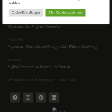
wählen.
Cookie-Einstellungen
Allen Cookies zustimmen
Services:
Pferdefotografie München
·
Hundefotografie München
·
Foto-
Workshops, Coachings und Fotoreisen
Rechtliches:
Impressum
·
Datenschutzerklärung
·
AGB
·
Widerrufsbelehrung
Netzwerk:
English/International Website
·
ice-horse.de
Alle Inhalte © 2010-2024 Birgit Zimmermann.