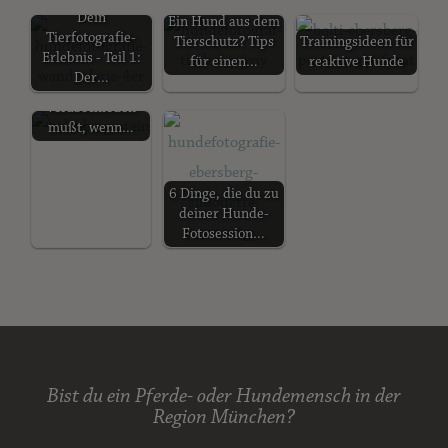
Dein
Ein Hund aus dem
Tierfotografie-
Tierschutz? Tips
Trainingsideen für
Erlebnis - Teil 1:
für einen…
reaktive Hunde
7 Dinge, von
Der…
denen du dich
verabschieden
mußt, wenn…
6 Dinge, die du zu
deiner Hunde-
Fotosession…
Bist du ein Pferde- oder Hundemensch in der
Region München?