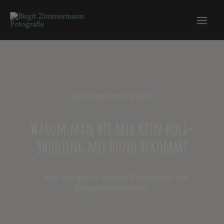
HUNDEFOTOGRAFIE
Warum man bei mir kein Holi-
Shooting mit Hund bekommt
…und wie das zu meiner Philosophie des
Fotografierens paßt