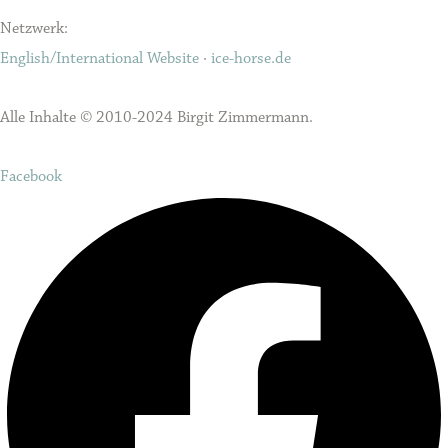
Netzwerk:
English/International Website
·
ice-horse.de
Alle Inhalte © 2010-2024 Birgit Zimmermann.
Facebook