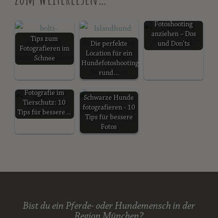
Zum Weiterlesen…
Was zum
Fotoshooting
anziehen – Dos
Tips zum
Die perfekte
und Don'ts
Fotografieren im
Location für ein
Schnee
Hundefotoshooting
rund…
Fotografie im
Schwarze Hunde
Tierschutz: 10
fotografieren - 10
Tips für bessere…
Tips für bessere
Fotos
Bist du ein Pferde- oder Hundemensch in der
Region München?