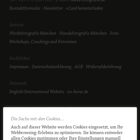
Kontaktformular
·
Newsletter
·
vCard herunterladen
Services:
Pferdefotografie München
·
Hundefotografie München
·
Foto-
Workshops, Coachings und Fotoreisen
Rechtliches:
Impressum
·
Datenschutzerklärung
·
AGB
·
Widerrufsbelehrung
Netzwerk:
English/International Website
·
ice-horse.de
Alle Inhalte © 2010-2024 Birgit Zimmermann.
Die Sache mit den Cookies…
Auch auf dieser Website werden Cookies eingesetzt, um Ihr
Webbrowsing-Erlebnis zu optimieren. Sie können entweder
allen Cookies zustimmen oder Ihre Einstellungen manuell