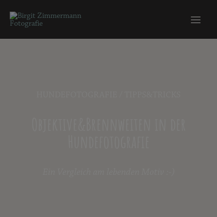
HUNDEFOTOGRAFIE
/
TIPPS&TRICKS
Objektive&Brennweiten in der
Hundefotografie
Ein Vergleich am lebenden Motiv :-)