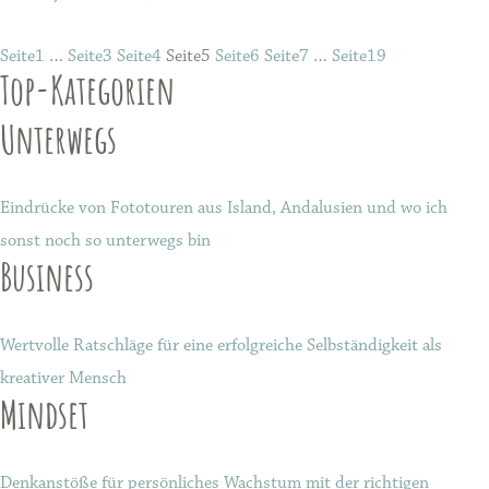
Seite
1
…
Seite
3
Seite
4
Seite
5
Seite
6
Seite
7
…
Seite
19
Top-Kategorien
Unterwegs
Eindrücke von Fototouren aus Island, Andalusien und wo ich
sonst noch so unterwegs bin
Business
Wertvolle Ratschläge für eine erfolgreiche Selbständigkeit als
kreativer Mensch
Mindset
Denkanstöße für persönliches Wachstum mit der richtigen