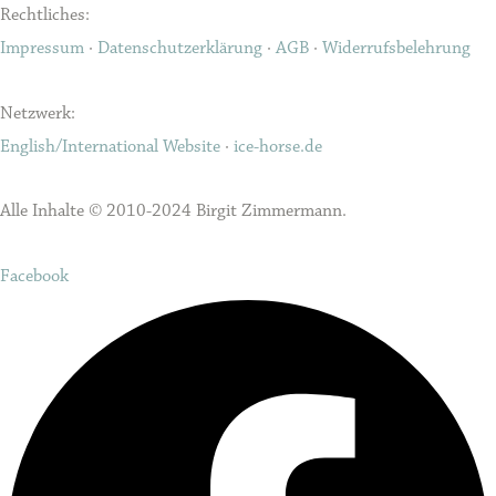
Rechtliches:
Impressum
·
Datenschutzerklärung
·
AGB
·
Widerrufsbelehrung
Netzwerk:
English/International Website
·
ice-horse.de
Alle Inhalte © 2010-2024 Birgit Zimmermann.
Facebook